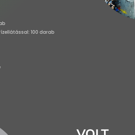
rab
zellátással: 100 darab
e
VOLT