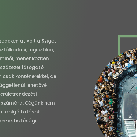
zedeken át volt a Sziget
sztálkodási, logisztikai,
miből, menet közben
b százezer látogató
 csak konténerekkel, de
függetlenül lehetővé
területrendezési
et számára. Cégünk nem
 a szolgáltatások
de ezek hatósági