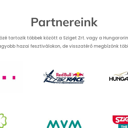
Partnereink
özé tartozik többek között a Sziget Zrt. vagy a Hungarori
yobb hazai fesztiválokon, de visszatérő megbízónk több k