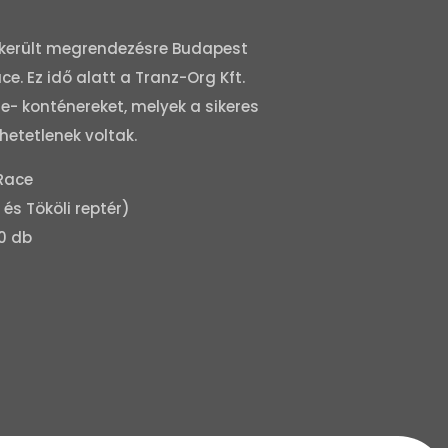
 került megrendezésre Budapest
ce. Ez idő alatt a Tranz-Org Kft.
- konténereket, melyek a sikeres
etetlenek voltak.
 Race
és Tököli reptér)
0 db