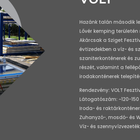
Hazánk talán második le
Lővér kemping területén 
Akárcsak a Sziget Fesztiv
évtizedekben a víz- és s
szaniterkonténerek és z
részét, valamint a fellép
irodakonténerek telepít
Rendezvény: VOLT Feszti
Látogatószám: ~120-150 
Iroda- és raktárkonténe
Zuhanyzó-, mosdó- és WC
Víz- és szennyvízvezeték