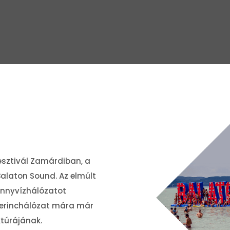
fesztivál Zamárdiban, a
alaton Sound. Az elmúlt
ennyvízhálózatot
t gerinchálózat mára már
ktúrájának.