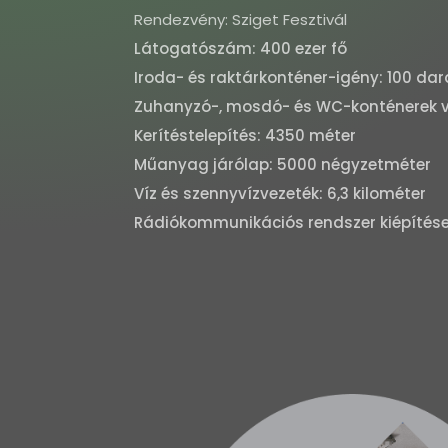
Rendezvény: Sziget Fesztivál
Látogatószám: 400 ezer fő
Iroda- és raktárkonténer-igény: 100 da
Zuhanyzó-, mosdó- és WC-konténerek ví
Kerítéstelepítés: 4350 méter
Műanyag járólap: 5000 négyzetméter
Víz és szennyvízvezeték: 6,3 kilométer
Rádiókommunikációs rendszer kiépítés