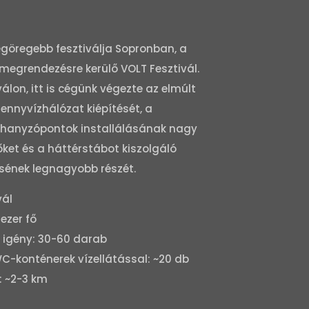
göregebb fesztiválja Sopronban, a
megrendezésre kerülő VOLT Fesztivál.
álon, itt is cégünk végezte az elmúlt
zennyvízhálózat kiépítését, a
uhanyzópontok installálásának nagy
őket és a háttérstábot kiszolgáló
ésének legnagyobb részét.
vál
ezer fő
r igény: 30-60 darab
-konténerek vízellátással: ~20 db
: ~2-3 km