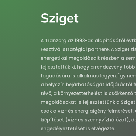
Sziget
A Tranzorg az 1993-as alapításától évti
Fesztivál stratégiai partnere. A Sziget ti
energetikai megoldásait részben a sem
fejlesztettük ki, hogy a rendezvény töb
fogadására is alkalmas legyen. Így nem
a helyszín bejárhatóságát időjárástól 
tévő, a környezetterhelést is csökkentő 
megoldásokat is fejlesztettünk a Szig
csak a víz- és energiaigény felmérését,
kiépítését (víz- és szennyvízhálózat), 
engedélyeztetését is elvégezte.