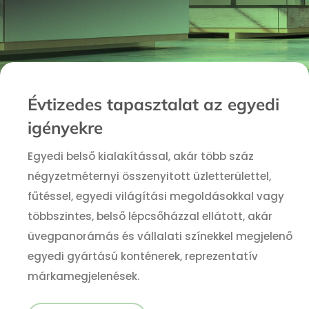
Évtizedes tapasztalat az egyedi
igényekre
Egyedi belső kialakítással, akár több száz
négyzetméternyi összenyitott üzletterülettel,
fűtéssel, egyedi világítási megoldásokkal vagy
többszintes, belső lépcsőházzal ellátott, akár
üvegpanorámás és vállalati színekkel megjelenő
egyedi gyártású konténerek, reprezentatív
márkamegjelenések.