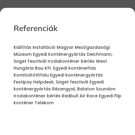
Referenciák
Kiállítás installáció
Magyar Mezőgazdasági
Múzeum
Egyedi konténergyártás
Deichmann,
Sziget Fesztivál
Irodakonténer bérlés
West
Hungária Bau Kft.
Egyedi konténerház
Komlódtóthfalu
Egyedi konténergyártás
Festipay Helpdesk, Sziget fesztivál
Egyedi
konténergyártás
Rézangyal, Balaton Soundon
Irodakonténer bérlés
Redbull Air Race
Egyedi Flip
konténer
Telekom