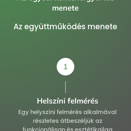
menete
Az együttműködés menete
Helszíni felmérés
Egy helyszíni felmérés alkalmával
részletes átbeszéljük az
funkcionálisan és esztétikailag