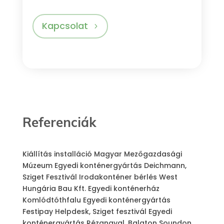
Kapcsolat
Referenciák
Kiállítás installáció
Magyar Mezőgazdasági
Múzeum
Egyedi konténergyártás
Deichmann,
Sziget Fesztivál
Irodakonténer bérlés
West
Hungária Bau Kft.
Egyedi konténerház
Komlódtóthfalu
Egyedi konténergyártás
Festipay Helpdesk, Sziget fesztivál
Egyedi
konténergyártás
Rézangyal, Balaton Soundon